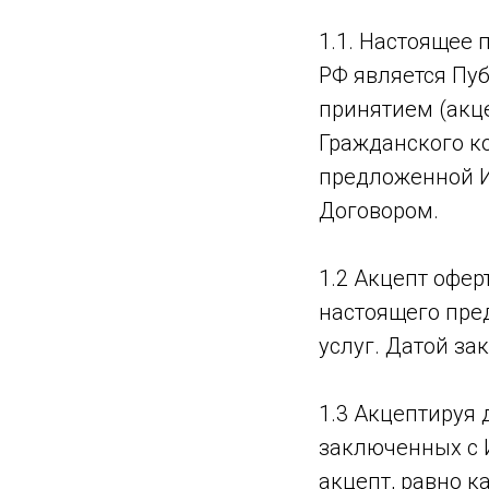
1.1. Настоящее 
РФ является Пу
принятием (акце
Гражданского к
предложенной И
Договором.
1.2 Акцепт офер
настоящего пре
услуг. Датой за
1.3 Акцептируя
заключенных с 
акцепт, равно к