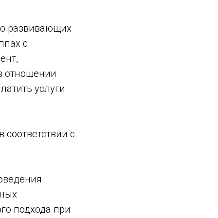
нию развивающих
ппах с
ент,
в отношении
платить услуги
в соответствии с
роведения
ьных
го подхода при