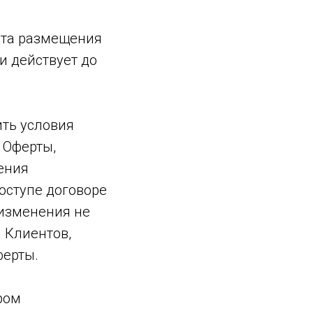
ента размещения
и действует до
ить условия
 Оферты,
ения
оступе договоре
 изменения не
 Клиентов,
ферты.
ром