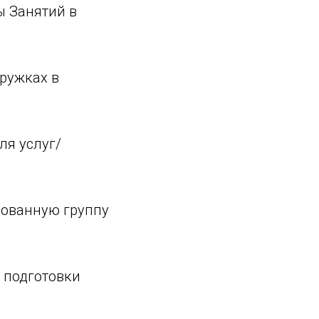
ы Занятий в
кружках в
ля услуг/
рованную группу
я подготовки