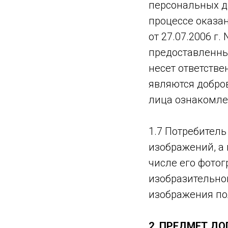
персональных д
процессе оказан
от 27.07.2006 г
предоставленны
несет ответстве
являются добро
лица ознакомле
1.7 Потребитель
изображений, а
числе его фото
изобразительног
изображения по
2
. ПРЕДМЕТ ДО