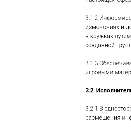
3.1.2 Информир
изменениях и д
в кружках путе
созданной груп
3.1.3 Обеспечи
игровыми матер
3
.2. Исполнител
3.2.1 В односто
размещения инф