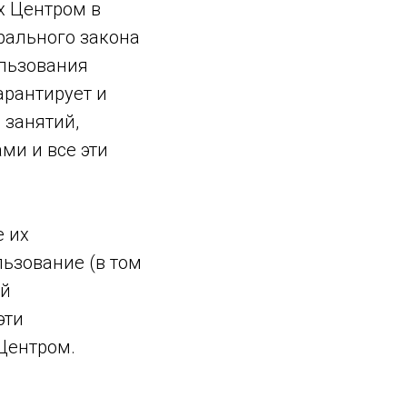
х Центром в
ерального закона
ользования
арантирует и
 занятий,
ми и все эти
е их
ьзование (в том
ий
эти
Центром.