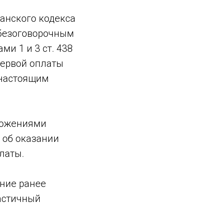
данского кодекса
 безоговорочным
ми 1 и 3 ст. 438
первой оплаты
 настоящим
оложениями
 об оказании
латы.
ение ранее
астичный