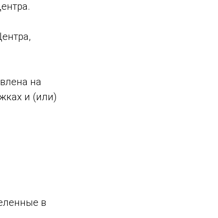
ентра.
Центра,
авлена на
жках и (или)
деленные в