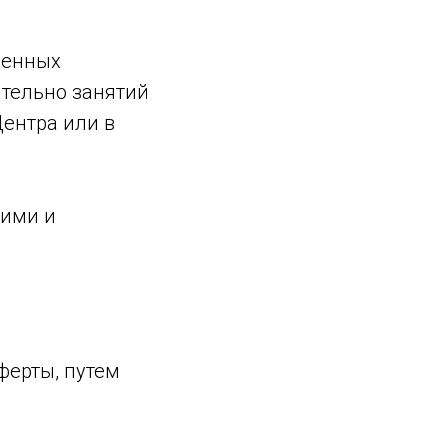
сенных
ительно занятий
ентра или в
щими и
ферты, путем